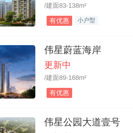
/建面83-138m²
有优惠
小户型
伟星蔚蓝海岸
更新中
/建面89-168m²
有优惠
伟星公园大道壹号