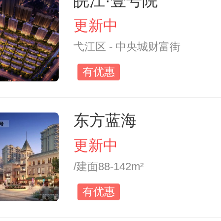
皖江·壹号院
更新中
弋江区 - 中央城财富街
有优惠
东方蓝海
更新中
/建面88-142m²
有优惠